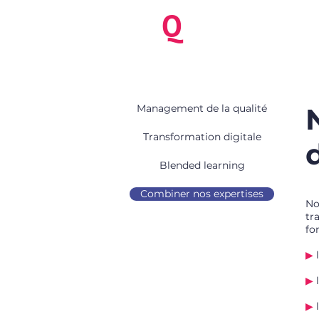
be
Q
ua
NEW
Benoit Kriegel
Management de la qualité
Transformation digitale
Blended learning
Combiner nos expertises
No
tr
fo
▶
▶
▶