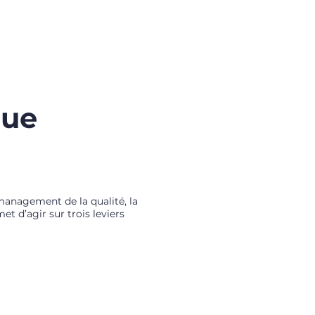
CONSEIL
MEDIAS
A PROPOS
que
management de la qualité, la
t d’agir sur trois leviers