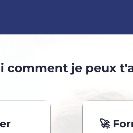
i comment je peux t'
er
🚀 Fo