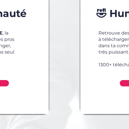
nauté
🤣 Hu
E
, la
Retrouve des
s pros
à télécharger.
nger,
dans ta comm
s seul.
très puissant
1300+ téléc