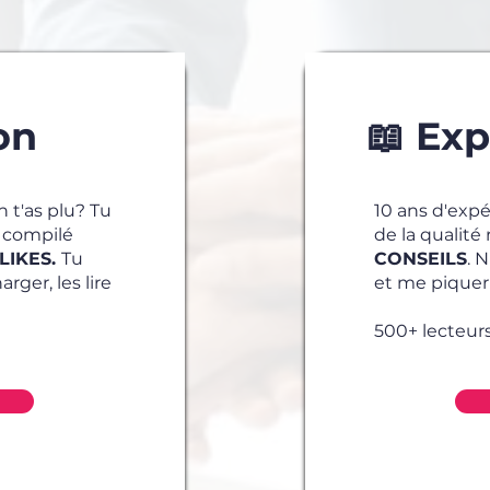
on
📖 Ex
 t'as plu? Tu
10 ans d'ex
i compilé
de la qualit
LIKES.
Tu
CONSEILS
. 
rger, les lire
et me piquer
500+ lecteur