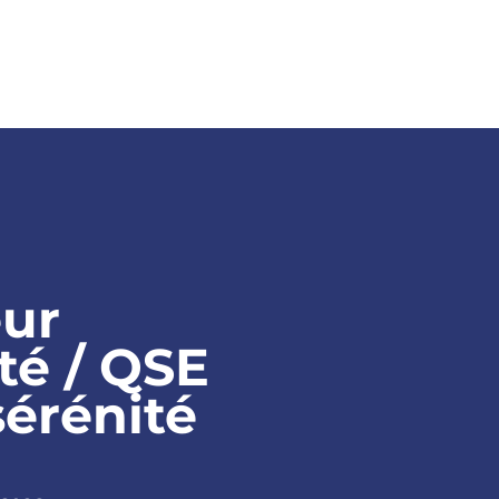
CONSEIL
MEDIAS
A PROPOS
eur
té / QSE
sérénité