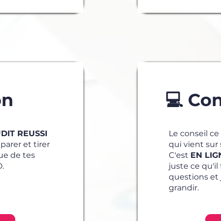
on
💻 Con
DIT REUSSI
Le conseil ce
arer et tirer
qui vient sur 
ue de tes
C'est
EN LIG
O.
juste ce qu'i
questions et 
grandir.