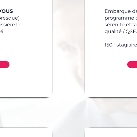
VOUS
Embarque d
(presque)
programme qui
sière le
sérénité et 
é.
qualité / QSE.
150+ stagiair