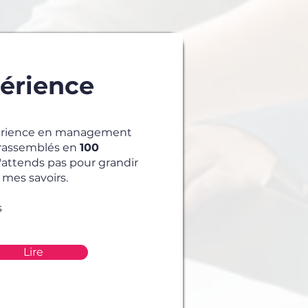
périence
périence en management
é rassemblés en
100
N'attends pas pour grandir
 mes savoirs.
s
Lire