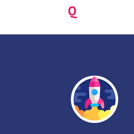
be
Q
ua
NEW
Benoit Kriegel