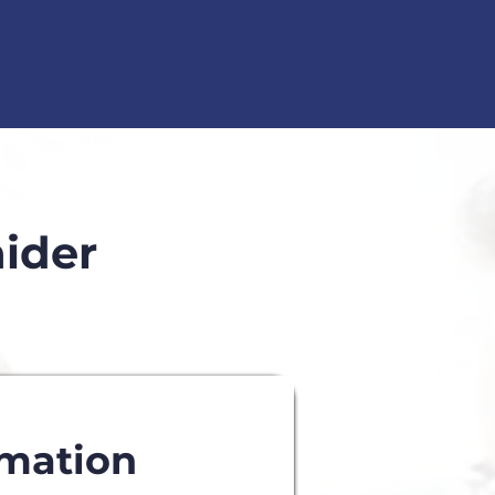
aider
rmation