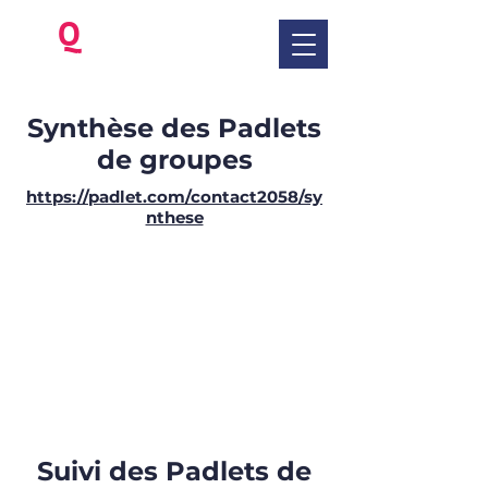
be
Q
ua
Benoit Kriegel
Synthèse des Padlets
de groupes
https://padlet.com/contact2058/sy
nthese
Suivi des Padlets de