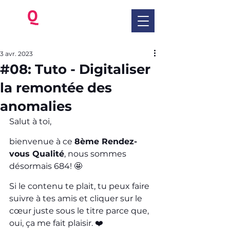
be
Q
ua
Benoit Kriegel
3 avr. 2023
#08: Tuto - Digitaliser
la remontée des
anomalies
Salut à toi,
bienvenue à ce 
8ème Rendez-
vous Qualité
, nous sommes 
désormais 684! 🤩
Si le contenu te plait, tu peux faire 
suivre à tes amis et cliquer sur le 
cœur juste sous le titre parce que, 
oui, ça me fait plaisir. ❤️