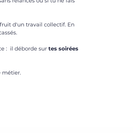
ans relances ou si tu ne fais
 fruit d'un travail collectif.
En
cassés.
e : il
déborde sur
tes soirées
 métier.