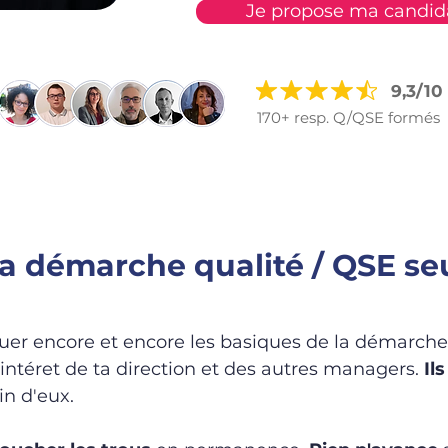
Je propose ma candid
L
9,3/10
170+ resp. Q/QSE formés
la démarche qualité / QSE seu
quer encore et encore les basiques de la démarche
intéret de ta direction et des autres managers.
Il
in d'eux.