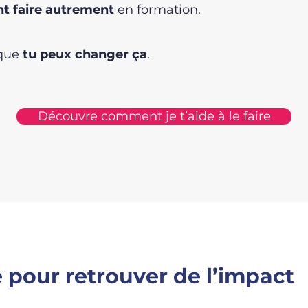
t faire autrement
en formation.
 que
tu peux changer ça
.
Découvre comment je t’aide à le faire
pour retrouver de l’impact