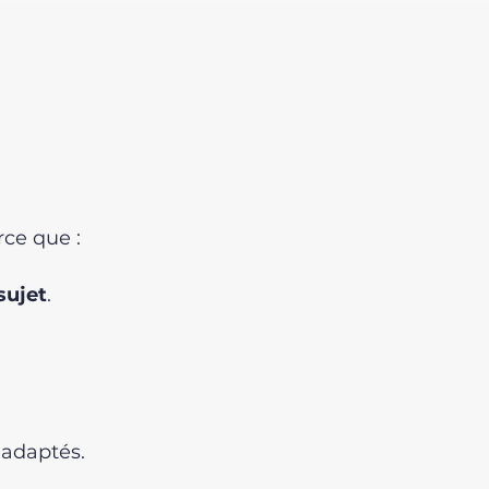
rce que :
sujet
.
nadaptés.