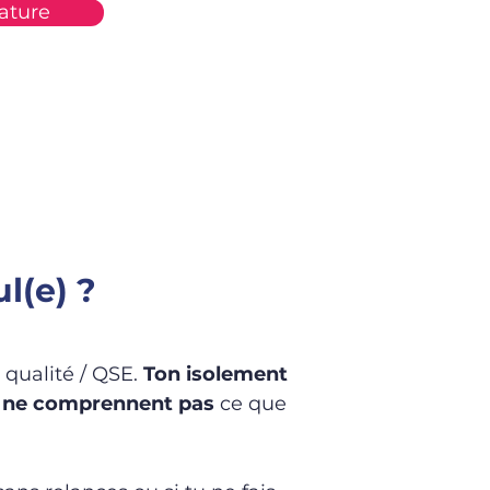
ature
l(e) ?
 qualité / QSE.
Ton isolement
s ne comprennent pas
ce que