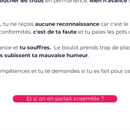
oucher les trous
en permanence.
Rien n'avance
s
, tu ne reçois
aucune reconnaissance
car c'est le
conformités,
c'est de ta faute
et tu paies les pots 
iance et
tu souffres.
Le boulot prends trop de plac
s subissent ta mauvaise humeur
.
mpétences et tu te demandes si tu es fait pour ce
Et si on en parlait ensemble ?