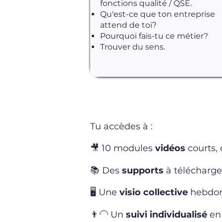
fonctions qualité / QSE.
Qu'est-ce que ton entreprise
attend de toi?
Pourquoi fais-tu ce métier?
Trouver du sens.
Tu accèdes à :
🎥 10 modules
vidéos
courts, 
📚 Des
supports
à télécharge
🖥️ Une
visio collective
hebdom
👨‍🦲 Un
suivi individualisé
en 